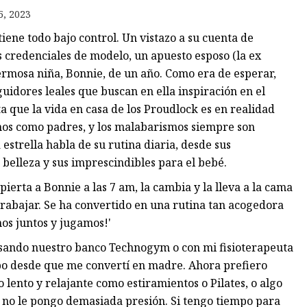
5, 2023
ene todo bajo control. Un vistazo a su cuenta de
os
 credenciales de modelo, un apuesto esposo (la ex
les
ermosa niña, Bonnie, de un año. Como era de esperar,
idores leales que buscan en ella inspiración en el
ta que la vida en casa de los Proudlock es en realidad
nos como padres, y los malabarismos siempre son
 estrella habla de su rutina diaria, desde sus
belleza y sus imprescindibles para el bebé.
ierta a Bonnie a las 7 am, la cambia y la lleva a la cama
trabajar. Se ha convertido en una rutina tan acogedora
os juntos y jugamos!'
 usando nuestro banco Technogym o con mi fisioterapeuta
po desde que me convertí en madre. Ahora prefiero
 lento y relajante como estiramientos o Pilates, o algo
a no le pongo demasiada presión. Si tengo tiempo para