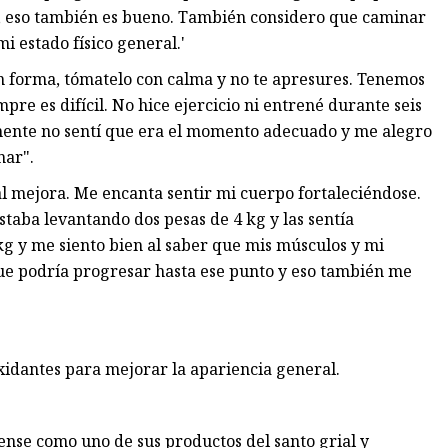
go, eso también es bueno. También considero que caminar
i estado físico general.'
en forma, tómatelo con calma y no te apresures. Tenemos
e es difícil. No hice ejercicio ni entrené durante seis
mente no sentí que era el momento adecuado y me alegro
nar".
 mejora. Me encanta sentir mi cuerpo fortaleciéndose.
taba levantando dos pesas de 4 kg y las sentía
kg y me siento bien al saber que mis músculos y mi
ue podría progresar hasta ese punto y eso también me
oxidantes para mejorar la apariencia general.
nse como uno de sus productos del santo grial y