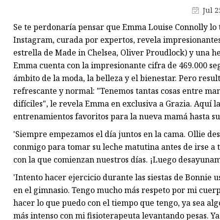
Máquina de producción de
Jul 2
mascarillas
Se te perdonaría pensar que Emma Louise Connolly lo ti
Máquina troqueladora de libr
Instagram, curada por expertos, revela impresionantes
Máquina cortadora de materia
estrella de Made in Chelsea, Oliver Proudlock) y una h
Emma cuenta con la impresionante cifra de 469.000 segu
ámbito de la moda, la belleza y el bienestar. Pero resul
refrescante y normal: "Tenemos tantas cosas entre ma
difíciles", le revela Emma en exclusiva a Grazia. Aquí la
entrenamientos favoritos para la nueva mamá hasta su 
'Siempre empezamos el día juntos en la cama. Ollie desp
conmigo para tomar su leche matutina antes de irse a 
con la que comienzan nuestros días. ¡Luego desayunam
'Intento hacer ejercicio durante las siestas de Bonnie
en el gimnasio. Tengo mucho más respeto por mi cuer
hacer lo que puedo con el tiempo que tengo, ya sea algo
más intenso con mi fisioterapeuta levantando pesas. Y