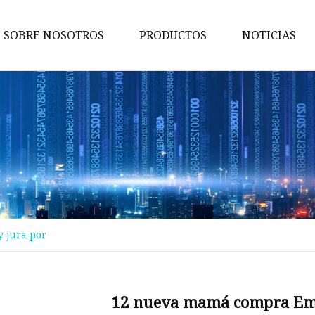
SOBRE NOSOTROS
PRODUCTOS
NOTICIAS
Maquina de pruebas
Máquina de embalaje
Maquina de cortar
Máquina bronceadora
Perforadora
Máquina transportadora
 jura por
Máquina de implantación
Máquina troqueladora
Máquina de libros para niños
12 nueva mamá compra Emm