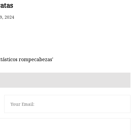
ratas
9, 2024
os
les
antásticos rompecabezas'