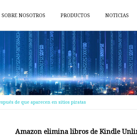
SOBRE NOSOTROS
PRODUCTOS
NOTICIAS
Maquina de pruebas
Máquina de embalaje
Maquina de cortar
Máquina bronceadora
Perforadora
Máquina transportadora
spués de que aparecen en sitios piratas
Máquina de implantación
Máquina troqueladora
Máquina de libros para niños
Amazon elimina libros de Kindle Unli