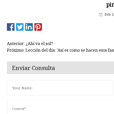
Máquina de producción de
pi
mascarillas
Feb 1
Máquina troqueladora de libr
Máquina cortadora de materia
Anterior: ¿Ahí va el sol?
Próximo: Lección del día: 'Así es como se hacen esos f
Enviar Consulta