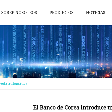
SOBRE NOSOTROS
PRODUCTOS
NOTICIAS
Maquina de pruebas
Máquina de embalaje
Maquina de cortar
Máquina bronceadora
Perforadora
Máquina transportadora
veda automática
Máquina de implantación
Máquina troqueladora
Máquina de libros para niños
El Banco de Corea introduce 