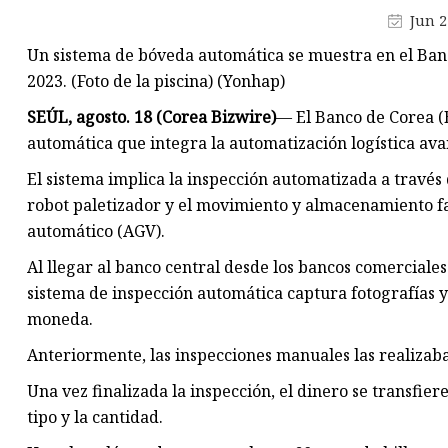
Máquina de producción de
Jun 2
mascarillas
Un sistema de bóveda automática se muestra en el Banco
Máquina troqueladora de libr
2023. (Foto de la piscina) (Yonhap)
Máquina cortadora de materia
SEÚL, agosto. 18 (Corea Bizwire)
— El Banco de Corea (
automática que integra la automatización logística a
El sistema implica la inspección automatizada a través
robot paletizador y el movimiento y almacenamiento fa
automático (AGV).
Al llegar al banco central desde los bancos comerciales
sistema de inspección automática captura fotografías y
moneda.
Anteriormente, las inspecciones manuales las realizab
Una vez finalizada la inspección, el dinero se transfier
tipo y la cantidad.