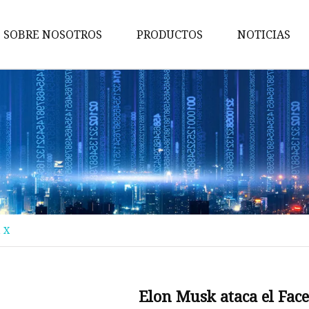
SOBRE NOSOTROS
PRODUCTOS
NOTICIAS
Maquina de pruebas
Máquina de embalaje
Maquina de cortar
Máquina bronceadora
Perforadora
Máquina transportadora
 X
Máquina de implantación
Máquina troqueladora
Máquina de libros para niños
Elon Musk ataca el Fac