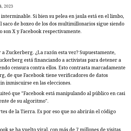
4, 2023
nterminable. Si bien su pelea en jaula está en el limbo,
os
l saco de boxeo de los dos multimillonarios sigue siendo
les
no son X y Facebook respectivamente.
r a Zuckerberg. ¿La razón esta vez? Supuestamente,
ckerberg está financiando a activistas para detener a
endo censura contra ellos. Esto contrasta marcadamente
rg, de que Facebook tiene verificadores de datos
in inmiscuirse en las elecciones.
tuiteó que "Facebook está manipulando al público en casi
uente de su algoritmo".
es de la Tierra. Es por eso que no abrirán el código
 se ha vuelto viral, con más de 7 millones de visitas