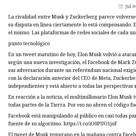
Máquina de producción de
Jul 0
mascarillas
La rivalidad entre Musk y Zuckerberg parece volverse i
Máquina troqueladora de libr
su disputa en línea ciertamente lo está compensando. E
Máquina cortadora de materia
el mismo. Las plataformas de redes sociales de cada u
punto tecnológico
En un tweet matutino de hoy, Elon Musk volvió a ataca
según una nueva investigación, el Facebook de Mark Zu
sus adversarios durante un referéndum nacional exigi
con la declaración anterior del CEO de Meta, Zuckerbe
independientes y está abierto a todas las perspectivas s
En reacción a la noticia, el multimillonario Elon Musk 
todas partes de la Tierra. Por eso no abren el código f
Facebook está manipulando al público en casi todas part
fuente de su algoritmo. https://t.co/iO0PUO1joF
El tweet de Musk temprano en la mañana contra Facebook