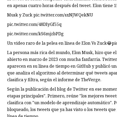
en apenas cuatro horas después del tweet. Elon tiene 1
Musk y Zuck pic.twitter.com/sxNJWQekNU
pic.twitter.com/48DIyGf55q
pic.twitter.com/kS6mjzbPDg
Un video raro de la pelea en línea de Elon Vs Zuck😂p
La persona más rica del mundo, Elon Musk, hizo que e
abierto en marzo de 2023 con mucha fanfarria. Twitter
aparecen en su línea de tiempo en GitHub y publicó una
que analiza el algoritmo al determinar qué tweets apar
clasifica y filtra, según el informe de TheVerge.
Según la publicación del blog de Twitter en ese mome
etapas principales". Primero, reúne "los mejores tweet
clasifica con "un modelo de aprendizaje automático". Po
bloqueado, los tweets que ya has visto o los tweets que 
línea de tiempo.