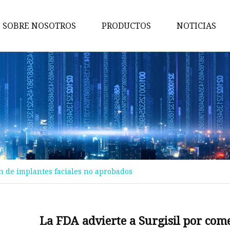
SOBRE NOSOTROS
PRODUCTOS
NOTICIAS
Maquina de pruebas
Máquina de embalaje
Maquina de cortar
Máquina bronceadora
Perforadora
Máquina transportadora
ón de implantes faciales no aprobados
Máquina de implantación
Máquina troqueladora
Máquina de libros para niños
La FDA advierte a Surgisil por come