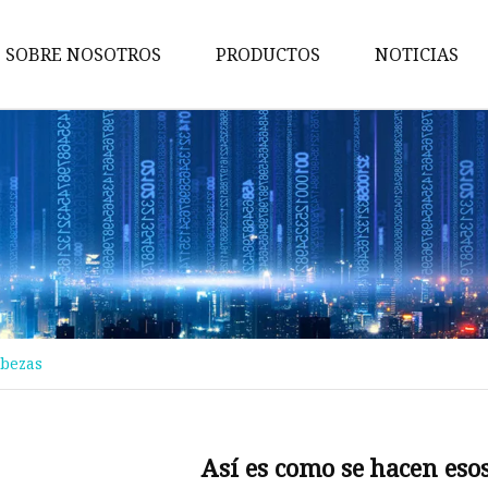
SOBRE NOSOTROS
PRODUCTOS
NOTICIAS
Maquina de pruebas
Máquina de embalaje
Maquina de cortar
Máquina bronceadora
Perforadora
Máquina transportadora
abezas
Máquina de implantación
Máquina troqueladora
Máquina de libros para niños
Así es como se hacen eso