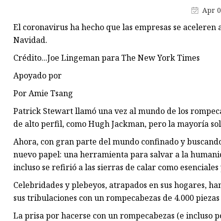
Máquina de producción de
Apr 0
mascarillas
El coronavirus ha hecho que las empresas se aceleren 
Máquina troqueladora de libr
Navidad.
Máquina cortadora de materia
Crédito...Joe Lingeman para The New York Times
Apoyado por
Por Amie Tsang
Patrick Stewart llamó una vez al mundo de los rompec
de alto perfil, como Hugh Jackman, pero la mayoría sol
Ahora, con gran parte del mundo confinado y buscand
nuevo papel: una herramienta para salvar a la humanid
incluso se refirió a las sierras de calar como esenciale
Celebridades y plebeyos, atrapados en sus hogares, h
sus tribulaciones con un rompecabezas de 4.000 piezas
La prisa por hacerse con un rompecabezas (e incluso p