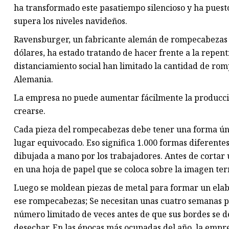
ha transformado este pasatiempo silencioso y ha pues
supera los niveles navideños.
Ravensburger, un fabricante alemán de rompecabezas c
dólares, ha estado tratando de hacer frente a la repen
distanciamiento social han limitado la cantidad de ro
Alemania.
La empresa no puede aumentar fácilmente la producc
crearse.
Cada pieza del rompecabezas debe tener una forma úni
lugar equivocado. Eso significa 1.000 formas diferent
dibujada a mano por los trabajadores. Antes de cortar
en una hoja de papel que se coloca sobre la imagen te
Luego se moldean piezas de metal para formar un elab
ese rompecabezas; Se necesitan unas cuatro semanas par
número limitado de veces antes de que sus bordes se de
desechar. En las épocas más ocupadas del año, la empre