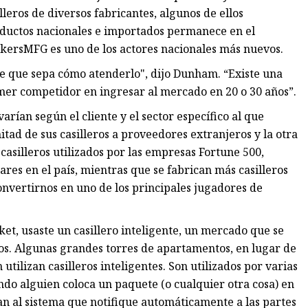
ros de diversos fabricantes, algunos de ellos
oductos nacionales e importados permanece en el
kersMFG es uno de los actores nacionales más nuevos.
 que sepa cómo atenderlo", dijo Dunham. “Existe una
mer competidor en ingresar al mercado en 20 o 30 años”.
arían según el cliente y el sector específico al que
d de sus casilleros a proveedores extranjeros y la otra
casilleros utilizados por las empresas Fortune 500,
tares en el país, mientras que se fabrican más casilleros
onvertirnos en uno de los principales jugadores de
t, usaste un casillero inteligente, un mercado que se
s. Algunas grandes torres de apartamentos, en lugar de
ilizan casilleros inteligentes. Son utilizados por varias
ndo alguien coloca un paquete (o cualquier otra cosa) en
ican al sistema que notifique automáticamente a las partes