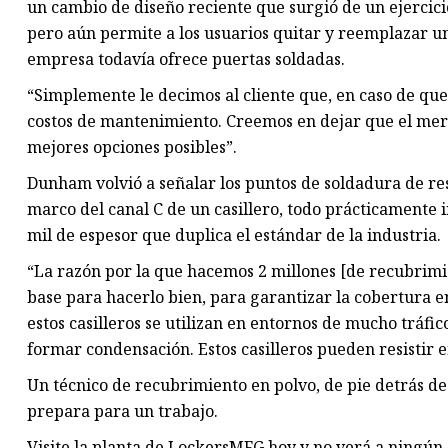
un cambio de diseño reciente que surgió de un ejercici
pero aún permite a los usuarios quitar y reemplazar un
empresa todavía ofrece puertas soldadas.
“Simplemente le decimos al cliente que, en caso de que
costos de mantenimiento. Creemos en dejar que el merc
mejores opciones posibles”.
Dunham volvió a señalar los puntos de soldadura de re
marco del canal C de un casillero, todo prácticamente 
mil de espesor que duplica el estándar de la industria.
“La razón por la que hacemos 2 millones [de recubrimie
base para hacerlo bien, para garantizar la cobertura en
estos casilleros se utilizan en entornos de mucho tráf
formar condensación. Estos casilleros pueden resistir e
Un técnico de recubrimiento en polvo, de pie detrás de
prepara para un trabajo.
Visite la planta de LockersMFG hoy y no verá a ningú