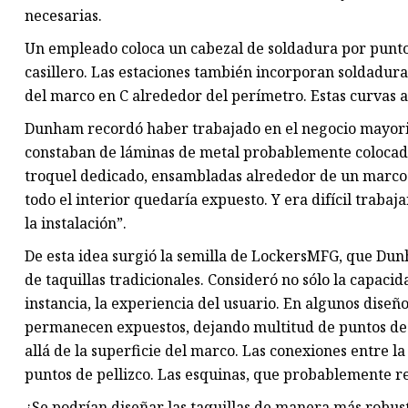
necesarias.
Un empleado coloca un cabezal de soldadura por punto
casillero. Las estaciones también incorporan soldadura
del marco en C alrededor del perímetro. Estas curvas a
Dunham recordó haber trabajado en el negocio mayoris
constaban de láminas de metal probablemente colocad
troquel dedicado, ensambladas alrededor de un marco d
todo el interior quedaría expuesto. Y era difícil trabaj
la instalación”.
De esta idea surgió la semilla de LockersMFG, que Dun
de taquillas tradicionales. Consideró no sólo la capacid
instancia, la experiencia del usuario. En algunos diseño
permanecen expuestos, dejando multitud de puntos de 
allá de la superficie del marco. Las conexiones entre l
puntos de pellizco. Las esquinas, que probablemente r
¿Se podrían diseñar las taquillas de manera más robust