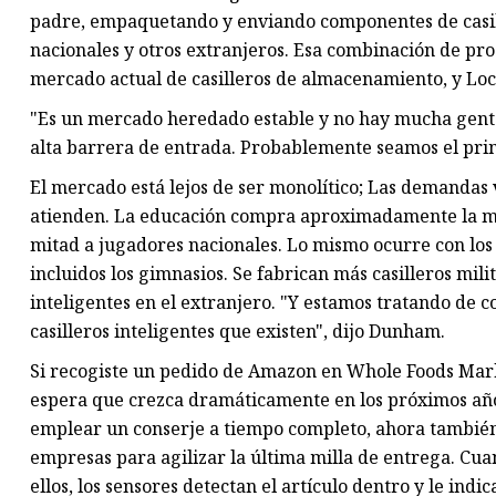
padre, empaquetando y enviando componentes de casille
nacionales y otros extranjeros. Esa combinación de pr
mercado actual de casilleros de almacenamiento, y Loc
"Es un mercado heredado estable y no hay mucha gente
alta barrera de entrada. Probablemente seamos el pri
El mercado está lejos de ser monolítico; Las demandas v
atienden. La educación compra aproximadamente la mita
mitad a jugadores nacionales. Lo mismo ocurre con los 
incluidos los gimnasios. Se fabrican más casilleros mili
inteligentes en el extranjero. "Y estamos tratando de c
casilleros inteligentes que existen", dijo Dunham.
Si recogiste un pedido de Amazon en Whole Foods Marke
espera que crezca dramáticamente en los próximos año
emplear un conserje a tiempo completo, ahora también ut
empresas para agilizar la última milla de entrega. Cua
ellos, los sensores detectan el artículo dentro y le ind