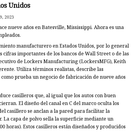
dos Unidos
9, 2023
os
ce nueve años en Batesville, Mississippi. Ahora es una
les
mpleados.
imiento manufacturero en Estados Unidos, por lo general
 cifras importantes de los bancos de Wall Street o de las
ejecutivo de Lockers Manufacturing (LockersMFG), Keith
nte. Utiliza términos realistas, describe las
e como prueba un negocio de fabricación de nueve años
uce casilleros que, al igual que los autos con buen
ierran. El diseño del canal en C del marco oculta los
el casillero se anclan a la pared para facilitar la
r. La capa de polvo sella la superficie mediante un
0 horas). Estos casilleros están diseñados y producidos