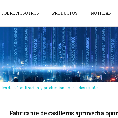
SOBRE NOSOTROS
PRODUCTOS
NOTICIAS
Maquina de pruebas
Máquina de embalaje
Maquina de cortar
Máquina bronceadora
Perforadora
Máquina transportadora
ades de relocalización y producción en Estados Unidos
Máquina de implantación
Máquina troqueladora
Máquina de libros para niños
Fabricante de casilleros aprovecha opo