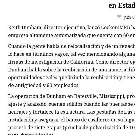
Máquina de producción de
en Esta
mascarillas
Jun 0
Máquina troqueladora de libr
Keith Dunham, director ejecutivo, lanzó LockersMFG ha
Máquina cortadora de materia
empresa altamente automatizada que cuenta con 60 e
Cuando la gente habla de relocalización y de un renac
lo hace en términos vagos, tal vez mencionando algunas
firmas de investigación de California. Como director 
Dunham habla sobre la reubicación de una manera difere
oportunidades reales que brinda la reubicación y tien
de antigüedad y 60 empleados.
La operación de Dunham en Batesville, Mississippi, prod
ajuste y acabado, suenan sólidos cuando las puertas se c
herrajes y fortalece la estructura. Las pestañas detrás d
instalación y asegurar el banco de casilleros en su luga
proceso de siete etapas (prueba de pulverización de 100