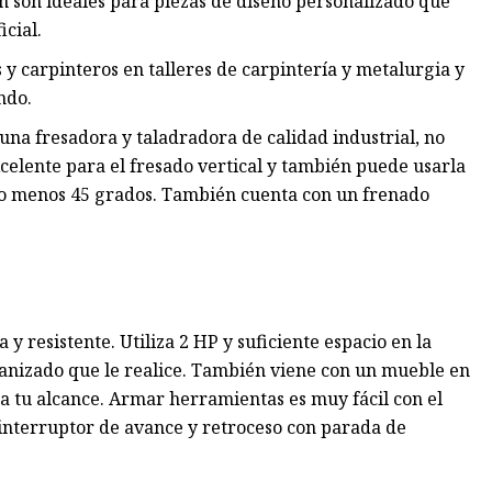
n son ideales para piezas de diseño personalizado que
cial.
y carpinteros en talleres de carpintería y metalurgia y
ndo.
 una fresadora y taladradora de calidad industrial, no
elente para el fresado vertical y también puede usarla
s o menos 45 grados. También cuenta con un frenado
 y resistente. Utiliza 2 HP y suficiente espacio en la
anizado que le realice. También viene con un mueble en
 a tu alcance. Armar herramientas es muy fácil con el
n interruptor de avance y retroceso con parada de