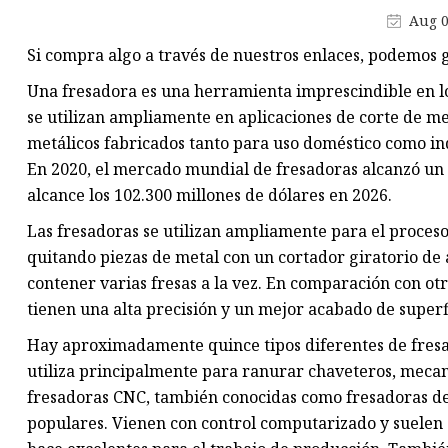
Máquina de producción de
Aug 0
mascarillas
Si compra algo a través de nuestros enlaces, podemos g
Máquina troqueladora de libr
Una fresadora es una herramienta imprescindible en lo
Máquina cortadora de materia
se utilizan ampliamente en aplicaciones de corte de me
metálicos fabricados tanto para uso doméstico como ind
En 2020, el mercado mundial de fresadoras alcanzó un 
alcance los 102.300 millones de dólares en 2026.
Las fresadoras se utilizan ampliamente para el proceso
quitando piezas de metal con un cortador giratorio de 
contener varias fresas a la vez. En comparación con ot
tienen una alta precisión y un mejor acabado de superf
Hay aproximadamente quince tipos diferentes de fresad
utiliza principalmente para ranurar chaveteros, mecan
fresadoras CNC, también conocidas como fresadoras d
populares. Vienen con control computarizado y suelen 