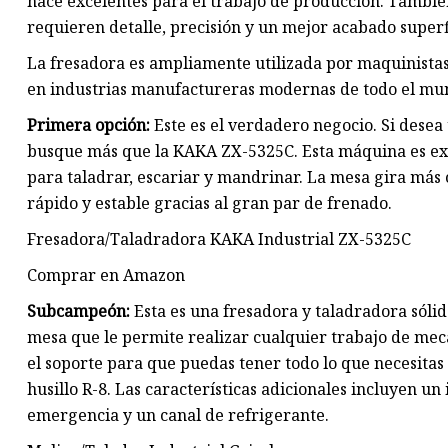
hace excelentes para el trabajo de producción. Tambié
requieren detalle, precisión y un mejor acabado superfi
La fresadora es ampliamente utilizada por maquinistas 
en industrias manufactureras modernas de todo el mu
Primera opción:
Este es el verdadero negocio. Si desea
busque más que la KAKA ZX-5325C. Esta máquina es exc
para taladrar, escariar y mandrinar. La mesa gira má
rápido y estable gracias al gran par de frenado.
Fresadora/Taladradora KAKA Industrial ZX-5325C
Comprar en Amazon
Subcampeón:
Esta es una fresadora y taladradora sólida
mesa que le permite realizar cualquier trabajo de mec
el soporte para que puedas tener todo lo que necesitas
husillo R-8. Las características adicionales incluyen u
emergencia y un canal de refrigerante.