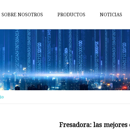
SOBRE NOSOTROS
PRODUCTOS
NOTICIAS
Maquina de pruebas
Máquina de embalaje
Maquina de cortar
Máquina bronceadora
Perforadora
Máquina transportadora
io
Máquina de implantación
Máquina troqueladora
Máquina de libros para niños
Fresadora: las mejores