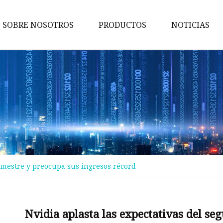
SOBRE NOSOTROS
PRODUCTOS
NOTICIAS
Maquina de pruebas
Máquina de embalaje
Maquina de cortar
Máquina bronceadora
Perforadora
Máquina transportadora
rimestre y preocupa sus ingresos récord
Máquina de implantación
Máquina troqueladora
Máquina de libros para niños
Nvidia aplasta las expectativas del s