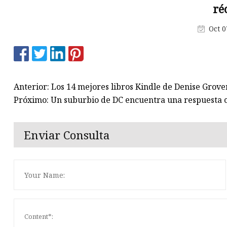
Máquina de producción de
ré
mascarillas
Oct 0
Máquina troqueladora de libr
Máquina cortadora de materia
Anterior: Los 14 mejores libros Kindle de Denise Grov
Próximo: Un suburbio de DC encuentra una respuesta cr
Enviar Consulta