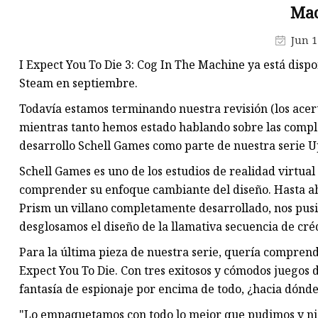
Máquina de producción de
Mac
mascarillas
Jun 1
Máquina troqueladora de libr
I Expect You To Die 3: Cog In The Machine ya está dispo
Máquina cortadora de materia
Steam en septiembre.
Todavía estamos terminando nuestra revisión (los acert
mientras tanto hemos estado hablando sobre las comple
desarrollo Schell Games como parte de nuestra serie U
Schell Games es uno de los estudios de realidad virtu
comprender su enfoque cambiante del diseño. Hasta ah
Prism un villano completamente desarrollado, nos pus
desglosamos el diseño de la llamativa secuencia de crédi
Para la última pieza de nuestra serie, quería comprende
Expect You To Die. Con tres exitosos y cómodos juegos
fantasía de espionaje por encima de todo, ¿hacia dónde
"Lo empaquetamos con todo lo mejor que pudimos y ni s