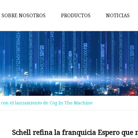
SOBRE NOSOTROS
PRODUCTOS
NOTICIAS
Maquina de pruebas
Máquina de embalaje
Maquina de cortar
Máquina bronceadora
Perforadora
Máquina transportadora
s con el lanzamiento de Cog In The Machine
Máquina de implantación
Máquina troqueladora
Máquina de libros para niños
Schell refina la franquicia Espero que