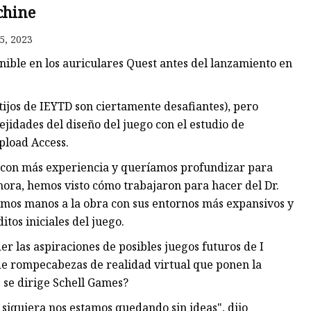
hine
5, 2023
os
nible en los auriculares Quest antes del lanzamiento en
les
ijos de IEYTD son ciertamente desafiantes), pero
jidades del diseño del juego con el estudio de
pload Access.
al con más experiencia y queríamos profundizar para
ora, hemos visto cómo trabajaron para hacer del Dr.
imos manos a la obra con sus entornos más expansivos y
tos iniciales del juego.
r las aspiraciones de posibles juegos futuros de I
 de rompecabezas de realidad virtual que ponen la
 se dirige Schell Games?
iquiera nos estamos quedando sin ideas", dijo