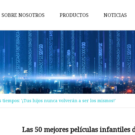
SOBRE NOSOTROS
PRODUCTOS
NOTICIAS
Maquina de pruebas
Máquina de embalaje
Maquina de cortar
Máquina bronceadora
Perforadora
Máquina transportadora
s tiempos: '¡Tus hijos nunca volverán a ser los mismos!'
Máquina de implantación
Máquina troqueladora
Máquina de libros para niños
Las 50 mejores películas infantiles 