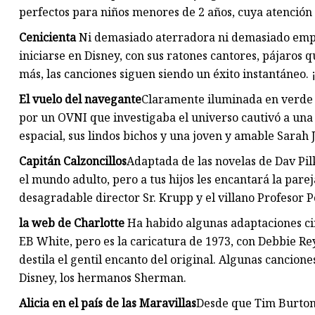
perfectos para niños menores de 2 años, cuya atenció
Cenicienta
Ni demasiado aterradora ni demasiado empala
iniciarse en Disney, con sus ratones cantores, pájaros
más, las canciones siguen siendo un éxito instantáneo.
El vuelo del navegante
Claramente iluminada en verde e
por un OVNI que investigaba el universo cautivó a una 
espacial, sus lindos bichos y una joven y amable Sarah 
Capitán Calzoncillos
Adaptada de las novelas de Dav Pil
el mundo adulto, pero a tus hijos les encantará la pare
desagradable director Sr. Krupp y el villano Profesor Po
la web de Charlotte
Ha habido algunas adaptaciones ci
EB White, pero es la caricatura de 1973, con Debbie Rey
destila el gentil encanto del original. Algunas cancione
Disney, los hermanos Sherman.
Alicia en el país de las Maravillas
Desde que Tim Burton l