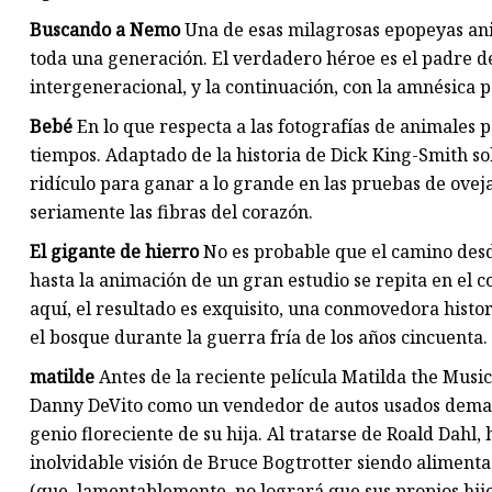
Buscando a Nemo
Una de esas milagrosas epopeyas ani
toda una generación. El verdadero héroe es el padre d
intergeneracional, y la continuación, con la amnésica p
Bebé
En lo que respecta a las fotografías de animales p
tiempos. Adaptado de la historia de Dick King-Smith so
ridículo para ganar a lo grande en las pruebas de ovej
seriamente las fibras del corazón.
El gigante de hierro
No es probable que el camino des
hasta la animación de un gran estudio se repita en el 
aquí, el resultado es exquisito, una conmovedora hist
el bosque durante la guerra fría de los años cincuenta.
matilde
Antes de la reciente película Matilda the Musica
Danny DeVito como un vendedor de autos usados ​​dema
genio floreciente de su hija. Al tratarse de Roald Dahl,
inolvidable visión de Bruce Bogtrotter siendo alimenta
(que, lamentablemente, no logrará que sus propios hij