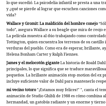
lo que sucedió. La psicodelia infantil se presta a una 
y ¿qué se pierde al lograr que escuchen canciones c
vida?
Wallace y Gromit: La maldición del hombre conejo
“Sól
todo”, asegura Wallace a su beagle que mira de reojo 
La película muestra al dúo trabajando como controlad
Tottington, quien encuentra los terrenos de su castillo 
verduras del pueblo. Como era de esperar, brillante, ay
Helena Bonham Carter y Ralph Fiennes.
James y el melocotón gigante
La historia de Roald Dahl
principales, lo que significa que se traduce maravillo
pequeños. La brillante animación stop-motion del ex p
incluye suficiente valor de Dahl para mantenerlo respe
mi vecino totoro
"¡Estamos muy felices!" ", canta el te
animación de Studio Ghibli de 1988 es cómo combina al
hermandad, un gatobús radiante y un enorme y tierno 