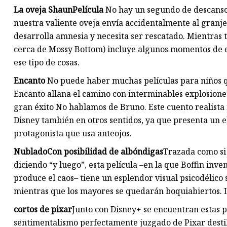
La oveja Shaun
Película
No hay un segundo de descanso 
nuestra valiente oveja envía accidentalmente al granje
desarrolla amnesia y necesita ser rescatado. Mientras
cerca de Mossy Bottom) incluye algunos momentos de er
ese tipo de cosas.
Encanto
No puede haber muchas películas para niños 
Encanto allana el camino con interminables explosione
gran éxito No hablamos de Bruno. Este cuento realista
Disney también en otros sentidos, ya que presenta un 
protagonista que usa anteojos.
Nublado
Con posibilidad de albóndigas
Trazada como si 
diciendo “y luego”, esta película –en la que Boffin in
produce el caos– tiene un esplendor visual psicodélico
mientras que los mayores se quedarán boquiabiertos. 
cortos de pixar
Junto con Disney+ se encuentran estas pe
sentimentalismo perfectamente juzgado de Pixar destil