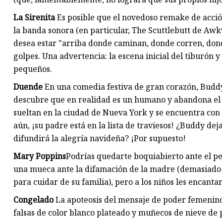
La Sirenita
Es posible que el novedoso remake de acció
la banda sonora (en particular, The Scuttlebutt de Awkwa
desea estar "arriba donde caminan, donde corren, donde
golpes. Una advertencia: la escena inicial del tiburón y
pequeños.
Duende
En una comedia festiva de gran corazón, Buddy, e
descubre que en realidad es un humano y abandona el po
sueltan en la ciudad de Nueva York y se encuentra con
aún, ¡su padre está en la lista de traviesos! ¿Buddy dej
difundirá la alegría navideña? ¡Por supuesto!
Mary Poppins
Podrías quedarte boquiabierto ante el pe
una mueca ante la difamación de la madre (demasiado
para cuidar de su familia), pero a los niños les encanta
Congelado
La apoteosis del mensaje de poder femenino 
falsas de color blanco plateado y muñecos de nieve de 