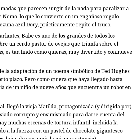
madas que parecen surgir de la nada para paralizar a
e Nemo, lo que lo convierte en un engañoso regalo
ezuña azul Dory, prácticamente repite el truco.
arlantes, Babe es uno de los grandes de todos los
bre un cerdo pastor de ovejas que triunfa sobre el
as, es tan lindo como quieras, muy divertido y conmueve
de la adaptación de un poema simbólico de Ted Hughes
corto plazo. Pero como quiera que haya llegado hasta
oria de un niño de nueve años que encuentra un robot en
l, llegó la vieja Matilda, protagonizada (y dirigida por)
siado corrupto y ensimismado para darse cuenta del
 hay muchas escenas de tortura infantil, incluida la
do a la fuerza con un pastel de chocolate gigantesco
os dejen de consumir la misma sustancia).