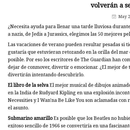
Máquina de producción de
volverán a s
mascarillas
May 2
Máquina troqueladora de libr
¿Necesita ayuda para llenar una tarde lluviosa durante
Máquina cortadora de materia
a nazis, de Jedis a Jurassics, elegimos las 50 mejores pe
Las vacaciones de verano pueden resultar pesadas si ti
gustaría que estuvieran retozando en la orilla del mar
posible. Por eso los escritores de The Guardian han co
dejar de conmover, divertir o emocionar. ¿El mejor de to
divertirán intentando descubrirlo.
El libro de la selva
El mejor musical de dibujos animado
en la India de Rudyard Kipling en una explosión incon
Necessities y I Wan'na Be Like You son aclamadas con r
el asunto.
Submarino amarillo
Es posible que los Beatles no hubi
exitoso sencillo de 1966 se convertiría en una fascinant