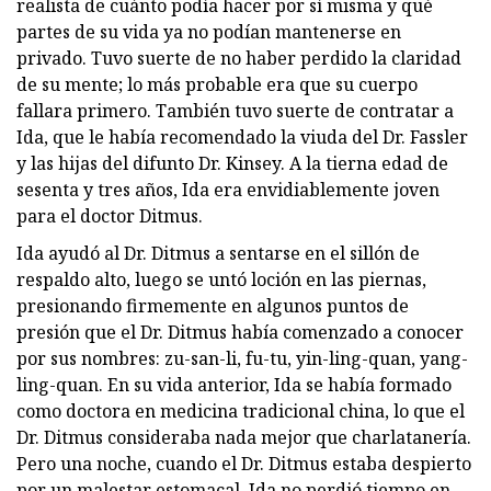
realista de cuánto podía hacer por sí misma y qué
partes de su vida ya no podían mantenerse en
privado. Tuvo suerte de no haber perdido la claridad
de su mente; lo más probable era que su cuerpo
fallara primero. También tuvo suerte de contratar a
Ida, que le había recomendado la viuda del Dr. Fassler
y las hijas del difunto Dr. Kinsey. A la tierna edad de
sesenta y tres años, Ida era envidiablemente joven
para el doctor Ditmus.
Ida ayudó al Dr. Ditmus a sentarse en el sillón de
respaldo alto, luego se untó loción en las piernas,
presionando firmemente en algunos puntos de
presión que el Dr. Ditmus había comenzado a conocer
por sus nombres: zu-san-li, fu-tu, yin-ling-quan, yang-
ling-quan. En su vida anterior, Ida se había formado
como doctora en medicina tradicional china, lo que el
Dr. Ditmus consideraba nada mejor que charlatanería.
Pero una noche, cuando el Dr. Ditmus estaba despierto
por un malestar estomacal, Ida no perdió tiempo en