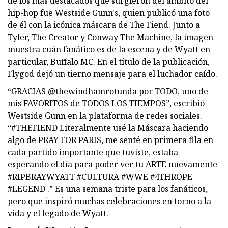
de los más destacados que surgieron del ámbito del
hip-hop fue Westside Gunn's, quien publicó una foto
de él con la icónica máscara de The Fiend. Junto a
Tyler, The Creator y Conway The Machine, la imagen
muestra cuán fanático es de la escena y de Wyatt en
particular, Buffalo MC. En el título de la publicación,
Flygod dejó un tierno mensaje para el luchador caído.
“GRACIAS @thewindhamrotunda por TODO, uno de
mis FAVORITOS de TODOS LOS TIEMPOS”, escribió
Westside Gunn en la plataforma de redes sociales.
“#THEFIEND Literalmente usé la Máscara haciendo
algo de PRAY FOR PARIS, me senté en primera fila en
cada partido importante que tuviste, estaba
esperando el día para poder ver tu ARTE nuevamente
#RIPBRAYWYATT #CULTURA #WWE #4THROPE
#LEGEND .” Es una semana triste para los fanáticos,
pero que inspiró muchas celebraciones en torno a la
vida y el legado de Wyatt.