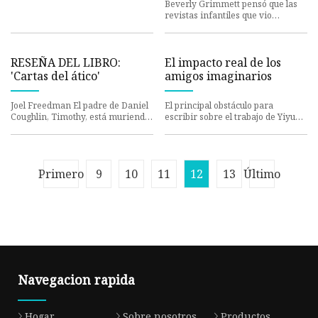
panorama cambiante de
Beverly Grimmett pensó que las
Sandra Brown Cartas de co
la negación climática
revistas infantiles que vio
apiladas en el escritorio de un
compañero de trabajo esta pr
RESEÑA DEL LIBRO:
El impacto real de los
'Cartas del ático'
amigos imaginarios
Joel Freedman El padre de Daniel
El principal obstáculo para
Coughlin, Timothy, está muriendo.
escribir sobre el trabajo de Yiyun
Daniel está con sus padres,
Li es no ser Yiyun Li. No debería
Timothy y Maggie. A el
ser necesario ser un
Primero
9
10
11
12
13
Último
Navegacion rapida
Hogar
Sobre nosotros
Productos