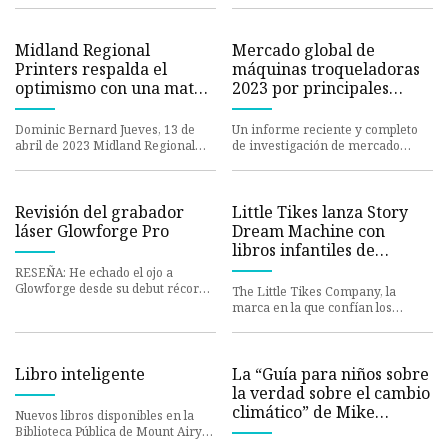
gigante de la movilidad
Midland Regional
Mercado global de
Printers respalda el
máquinas troqueladoras
optimismo con una matriz
2023 por principales
de £450.000
actores
Dominic Bernard Jueves, 13 de
Un informe reciente y completo
abril de 2023 Midland Regional
de investigación de mercado
Printers (MRP) ha encargado una
contiene amplia información
nueva máquina troqueladora
genuina sobre el mercado. En Má
Revisión del grabador
Little Tikes lanza Story
láser Glowforge Pro
Dream Machine con
libros infantiles de
Random House para
RESEÑA: He echado el ojo a
fomentar la
Glowforge desde su debut récord
The Little Tikes Company, la
en Kickstarter en septiembre de
alfabetización infantil
marca en la que confían los
2015. La máquina compacta de
padres y amada por los niños
durante casi 55 años, y una subsid
Libro inteligente
La “Guía para niños sobre
la verdad sobre el cambio
climático” de Mike
Nuevos libros disponibles en la
Huckabee muestra el
Biblioteca Pública de Mount Airy:
Ficción surgida de la nada –