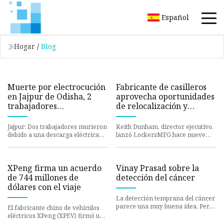
Español
Hogar
/
Blog
Muerte por electrocución
Fabricante de casilleros
en Jajpur de Odisha, 2
aprovecha oportunidades
trabajadores
de relocalización y
carbonizados
producción en Estados
Unidos
Jajpur: Dos trabajadores murieron
Keith Dunham, director ejecutivo,
debido a una descarga eléctrica
lanzó LockersMFG hace nueve
debajo de la comisaría de policía
años en Batesville, Mississippi.
de carreteras de Ja
Ahora es una empresa alt
XPeng firma un acuerdo
Vinay Prasad sobre la
de 744 millones de
detección del cáncer
dólares con el viaje
La detección temprana del cáncer
parece una muy buena idea. Pero
El fabricante chino de vehículos
es mucho más complicado de lo
eléctricos XPeng (XPEV) firmó un
que parece. El oncólog
acuerdo de desarrollo con el