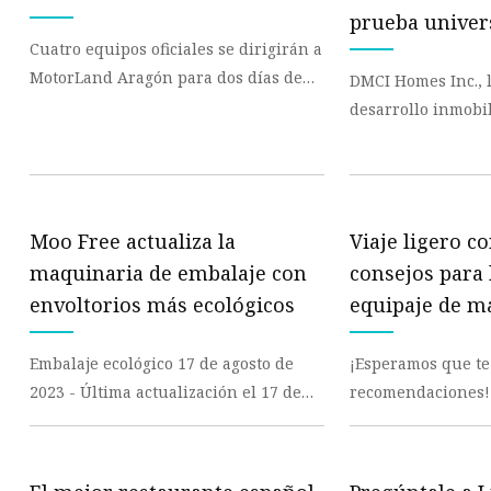
Máquina de producción de
prueba univer
mascarillas
Cuatro equipos oficiales se dirigirán a
Máquina troqueladora de libr
MotorLand Aragón para dos días de
DMCI Homes Inc., 
pruebas en España antes de que la
desarrollo inmobi
Máquina cortadora de materia
acción se re
Holdings Inc. lide
donó una máquin
Moo Free actualiza la
Viaje ligero c
maquinaria de embalaje con
consejos para 
envoltorios más ecológicos
equipaje de m
Embalaje ecológico 17 de agosto de
¡Esperamos que te
2023 - Última actualización el 17 de
recomendaciones! Es posible qu
agosto de 2023 a las 09:35 GMT
algunos hayan si
Etiquetas relaci
muestras, pero to