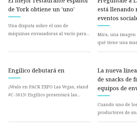
El mejor restaurante español
Pregúntale a L
de York obtiene un 'uno'
está llenando
eventos social
Una disputa sobre el uso de
máquinas envasadoras al vacío para
Mira, una imagen de 
almacenar diversas carnes ha llevado
qué tiene una mar
a uno de los princi
verde? Algo sobre "dos días". No sé
qué es eso
Engilico debutará en
La nueva líne
de snacks de f
¡Véalo en PACK EXPO Las Vegas, stand
equipos de en
#C-5613! Engilico presentará las
sofisticados
soluciones de inspección de sellos en
Cuando uno de lo
línea Hype
productores de sn
país aumentó su c
elaboración de dul