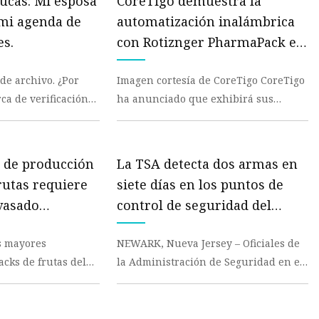
ucas: Mi esposa
CoreTigo demuestra la
 mi agenda de
automatización inalámbrica
es.
con Rotiznger PharmaPack en
PACK EXPO 2023
archivo. ¿Por
Imagen cortesía de CoreTigo CoreTigo
ca de verificación
ha anunciado que exhibirá sus
soluciones de automatización
industrial inalámbrica p
a de producción
La TSA detecta dos armas en
rutas requiere
siete días en los puntos de
vasado
control de seguridad del
Aeropuerto Internacional
s mayores
NEWARK, Nueva Jersey – Oficiales de
Newark Liberty
acks de frutas del
la Administración de Seguridad en el
apacidad de
Transporte (TSA) en el Aeropuerto
ces, los e
Internaciona