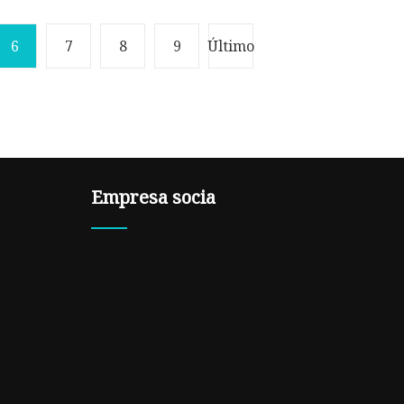
6
7
8
9
Último
Empresa socia