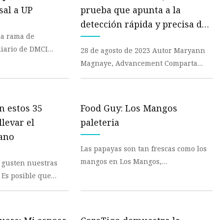
sal a UP
prueba que apunta a la
detección rápida y precisa de
os
la rama de
enfermedades para todos
liario de DMCI
les
28 de agosto de 2023 Autor Maryann
rada por Consunji,
Magnaye, Advancement Comparta
a de pru
este artículo En una era definida por
la pandemia de CO
on estos 35
Food Guy: Los Mangos
llevar el
paleteria
ano
Las papayas son tan frescas como los
mangos en Los Mangos,
 gusten nuestras
apropiadamente llamado: una
e
heladería y paleta con cinco suc
do enviados como
do