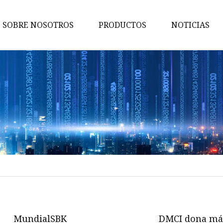
SOBRE NOSOTROS
PRODUCTOS
NOTICIAS
Maquina de pruebas
Máquina de embalaje
Maquina de cortar
Máquina bronceadora
Perforadora
Máquina transportadora
Máquina de implantación
Máquina troqueladora
Máquina de libros para niños
MundialSBK
DMCI dona má