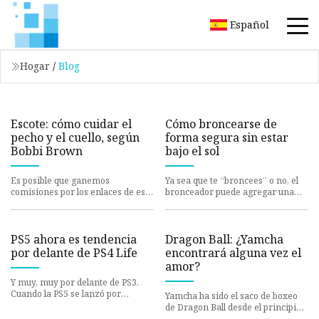
Español
Hogar
/
Blog
Escote: cómo cuidar el
Cómo broncearse de
pecho y el cuello, según
forma segura sin estar
Bobbi Brown
bajo el sol
Es posible que ganemos
Ya sea que te “broncees” o no, el
comisiones por los enlaces de esta
bronceador puede agregar una
página, pero solo recomendamos
calidez soleada al rostro. Pero
los productos que respaldamos.
tenga cuidado: algunos
PS5 ahora es tendencia
Dragon Ball: ¿Yamcha
por delante de PS4 Life
encontrará alguna vez el
amor?
Y muy, muy por delante de PS3.
Cuando la PS5 se lanzó por
Yamcha ha sido el saco de boxeo
primera vez en 2020, tenía
de Dragon Ball desde el principio,
muchos obstáculos que superar. La
pero eso no significa que no