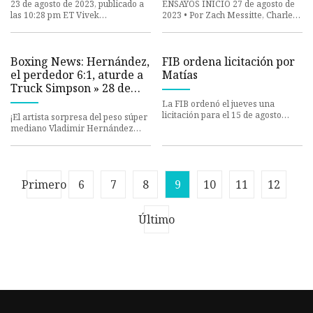
23 de agosto de 2023, publicado a
ENSAYOS INICIO 27 de agosto de
las 10:28 pm ET Vivek
2023 • Por Zach Messitte, Charles
Ramaswamy se convirtió
J. Holden, Jerald Podair ¤ Zach
rápidamente en el saco de boxeo
Messitte CONTRIBUIDOR D
del deba
Boxing News: Hernández,
FIB ordena licitación por
el perdedor 6:1, aturde a
Matías
Truck Simpson » 28 de
agosto de 2023
La FIB ordenó el jueves una
licitación para el 15 de agosto
¡El artista sorpresa del peso súper
para una pelea por el título de
mediano Vladimir Hernández
peso welter junior entre su
(14-5, 6 KOs) lo ha vuelto a hacer!
Hernández derrotó a
Primero
6
7
8
9
10
11
12
Último