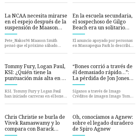
merezca la oportunidad
La NCAA necesita mirarse
En la escuela secundaria,
en el espejo después de la
el sospechoso de Gilgo
suspensión de Maason
Beach era un solitario
Smith
enojado, dicen sus
compañeros de clase
Pete_Nakos96 Maason Smith
El anuncio apoyado por personas
pensó que el próximo sábado
en Massapequa Park lo describió
sería una oportunidad de
como torpe, solitario y volátil.
redención. Posiblemente la pieza
Aunque pocos lo conoc
más do
Tommy Fury, Logan Paul,
“Bones corrió a través de
KSI: ¿Quién tiene la
él demasiado rápido…”:
puntuación más alta en la
La pérdida de Jon Jones
máquina perforadora?
de Ciryl Gane regresa
para atormentarlo
KSI, Tommy Fury y Logan Paul
Síganos a través de Imago
después de que el clip de
han iniciado carreras en el boxeo,
Créditos de imagen Imago Tome
pero solo uno es el más duro. KSI,
la estrella francesa
el nombre de Ciryl Gane y lo más
Tommy Fury y Logan Pa
probable es que lo primero que
rompiendo un récord de
punzonadora se vuelve
Chris Christie se burla de
Oh, conocíamos a Agnew:
viral
Vivek Ramaswamy y lo
sobre el legado duradero
compara con Barack
de Spiro Agnew
Obama