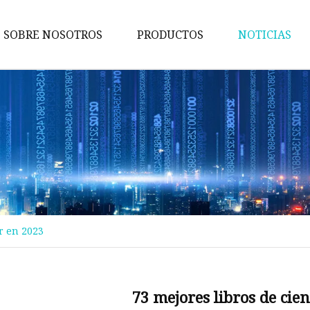
SOBRE NOSOTROS
PRODUCTOS
NOTICIAS
Maquina de pruebas
Máquina de embalaje
Maquina de cortar
Máquina bronceadora
Perforadora
Máquina transportadora
r en 2023
Máquina de implantación
Máquina troqueladora
Máquina de libros para niños
73 mejores libros de cie