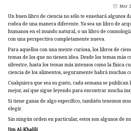
Máquina de producción de
Mar 2
mascarillas
Un buen libro de ciencia no sólo te enseñará algunos d
Máquina troqueladora de libr
rodea de una manera diferente. Ya sea un libro de arqu
Máquina cortadora de materia
humanos en el mundo natural, o un libro de cosmología 
con una perspectiva completamente nueva.
Para aquellos con una mente curiosa, los libros de cie
temas de los que no tienen idea. Desde los temas más co
silvestre, hasta los temas más intensos como la física c
ciencia de los alimentos, seguramente habrá muchas c
Cualquiera que sea su gusto, cada semana se publican l
mejor, así que sigue leyendo para encontrar mucha insp
Si tiene ganas de algo específico, también tenemos muc
elegir.
Sin ningún orden en particular, estos son algunos de nue
Jim Al-Khalili