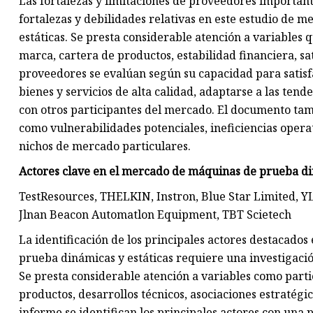
Las fortalezas y limitaciones de proveedores importa
fortalezas y debilidades relativas en este estudio de
estáticas. Se presta considerable atención a variables
marca, cartera de productos, estabilidad financiera, sat
proveedores se evalúan según su capacidad para satisfa
bienes y servicios de alta calidad, adaptarse a las te
con otros participantes del mercado. El documento tam
como vulnerabilidades potenciales, ineficiencias oper
nichos de mercado particulares.
Actores clave en el mercado de máquinas de prueba din
TestResources, THELKIN, Instron, Blue Star Limited, 
Jlnan Beacon Automatlon Equipment, TBT Scietech
La identificación de los principales actores destacado
prueba dinámicas y estáticas requiere una investigaci
Se presta considerable atención a variables como part
productos, desarrollos técnicos, asociaciones estratégic
informe se identifican los principales actores con una