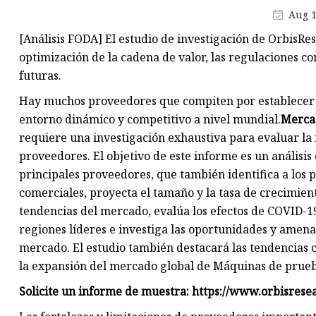
Máquina de producción de
Aug 1
mascarillas
[Análisis FODA] El estudio de investigación de OrbisRe
Máquina troqueladora de libr
optimización de la cadena de valor, las regulaciones co
Máquina cortadora de materia
futuras.
Hay muchos proveedores que compiten por establecer s
entorno dinámico y competitivo a nivel mundial.
Mercad
requiere una investigación exhaustiva para evaluar la 
proveedores. El objetivo de este informe es un análisis
principales proveedores, que también identifica a los p
comerciales, proyecta el tamaño y la tasa de crecimien
tendencias del mercado, evalúa los efectos de COVID-19
regiones líderes e investiga las oportunidades y amen
mercado. El estudio también destacará las tendencias c
la expansión del mercado global de Máquinas de prueba
Solicite un informe de muestra: https://www.orbisres