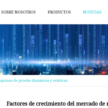
SOBRE NOSOTROS
PRODUCTOS
NOTICIAS
Maquina de pruebas
Máquina de embalaje
Maquina de cortar
Máquina bronceadora
Perforadora
Máquina transportadora
áquinas de prueba dinámicas y estáticas
Máquina de implantación
Máquina troqueladora
Máquina de libros para niños
Factores de crecimiento del mercado de