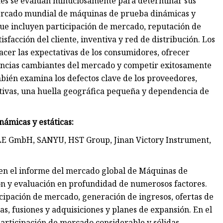
ntes se evalúan minuciosamente para determinar sus
 mercado mundial de máquinas de prueba dinámicas y
 que incluyen participación de mercado, reputación de
isfacción del cliente, inventiva y red de distribución. Los
cer las expectativas de los consumidores, ofrecer
ndencias cambiantes del mercado y competir exitosamente
bién examina los defectos clave de los proveedores,
ativas, una huella geográfica pequeña y dependencia de
ámicas y estáticas:
YLE GmbH, SANYU, HST Group, Jinan Victory Instrument,
s en el informe del mercado global de Máquinas de
ón y evaluación en profundidad de numerosos factores.
icipación de mercado, generación de ingresos, ofertas de
as, fusiones y adquisiciones y planes de expansión. En el
 participación de mercado considerable y sólidas