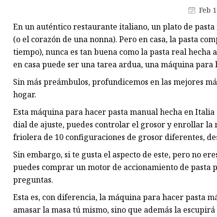
Máquina de producción de
Feb 1
mascarillas
En un auténtico restaurante italiano, un plato de pasta
Máquina troqueladora de libr
(o el corazón de una nonna). Pero en casa, la pasta co
Máquina cortadora de materia
tiempo), nunca es tan buena como la pasta real hecha 
en casa puede ser una tarea ardua, una máquina para 
Sin más preámbulos, profundicemos en las mejores má
hogar.
Esta máquina para hacer pasta manual hecha en Italia es
dial de ajuste, puedes controlar el grosor y enrollar l
friolera de 10 configuraciones de grosor diferentes, 
Sin embargo, si te gusta el aspecto de este, pero no e
puedes comprar un motor de accionamiento de pasta por 
preguntas.
Esta es, con diferencia, la máquina para hacer pasta má
amasar la masa tú mismo, sino que además la escupirá 