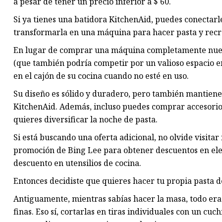
a pesar de tener un precio inferior a $ 60.
Si ya tienes una batidora KitchenAid, puedes conectarle
transformarla en una máquina para hacer pasta y recre
En lugar de comprar una máquina completamente nuev
(que también podría competir por un valioso espacio e
en el cajón de su cocina cuando no esté en uso.
Su diseño es sólido y duradero, pero también mantiene 
KitchenAid. Además, incluso puedes comprar accesorios
quieres diversificar la noche de pasta.
Si está buscando una oferta adicional, no olvide visit
promoción de Bing Lee para obtener descuentos en elec
descuento en utensilios de cocina.
Entonces decidiste que quieres hacer tu propia pasta de
Antiguamente, mientras sabías hacer la masa, todo era c
finas. Eso sí, cortarlas en tiras individuales con un cu