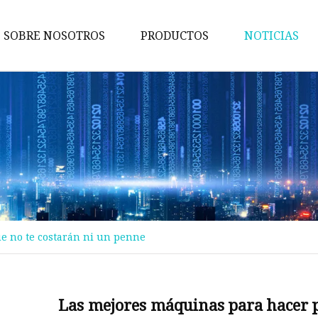
SOBRE NOSOTROS
PRODUCTOS
NOTICIAS
Maquina de pruebas
Máquina de embalaje
Maquina de cortar
Máquina bronceadora
Perforadora
Máquina transportadora
e no te costarán ni un penne
Máquina de implantación
Máquina troqueladora
Máquina de libros para niños
Las mejores máquinas para hacer p