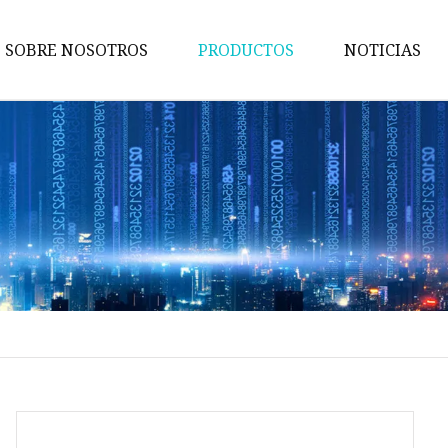
SOBRE NOSOTROS
PRODUCTOS
NOTICIAS
Maquina de pruebas
Máquina de embalaje
Maquina de cortar
Máquina bronceadora
Perforadora
Máquina transportadora
Máquina de implantación
Máquina troqueladora
Máquina de libros para niños