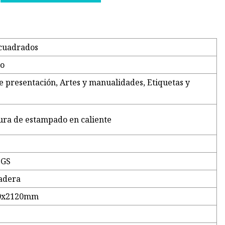
 cuadrados
co
e presentación, Artes y manualidades, Etiquetas y
ra de estampado en caliente
SGS
adera
0x2120mm