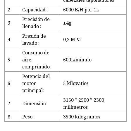
cabezales taponadores
2
Capacidad :
6000 B/H por 1L
Precisión de
3
±4g
llenado :
Presión de
4
0,2 MPa
lavado :
Consumo de
5
aire
600L/minuto
comprimido:
Potencia del
6
motor
5 kilovatios
principal:
3150 * 2500 * 2300
7
Dimensión:
milímetros
8
Peso :
3500 kilogramos