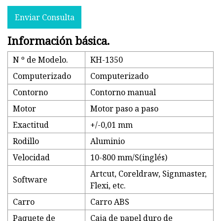
Enviar Consulta
Información básica.
N º de Modelo.
KH-1350
Computerizado
Computerizado
Contorno
Contorno manual
Motor
Motor paso a paso
Exactitud
+/-0,01 mm
Rodillo
Aluminio
Velocidad
10-800 mm/S(inglés)
Artcut, Coreldraw, Signmaster,
Software
Flexi, etc.
Carro
Carro ABS
Paquete de
Caja de papel duro de