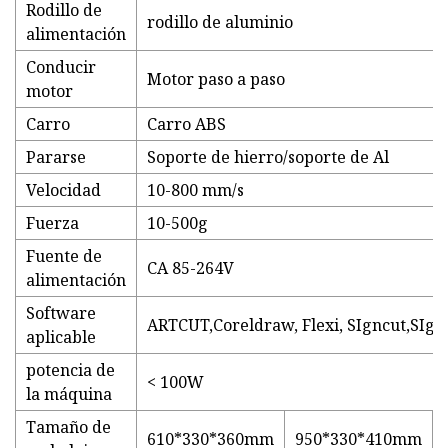
Rodillo de
rodillo de aluminio
alimentación
Conducir
Motor paso a paso
motor
Carro
Carro ABS
Pararse
Soporte de hierro/soporte de Al
Velocidad
10-800 mm/s
Fuerza
10-500g
Fuente de
CA 85-264V
alimentación
Software
ARTCUT,Coreldraw, Flexi, SIgncut,SIgn
aplicable
potencia de
< 100W
la máquina
Tamaño de
610*330*360mm
950*330*410mm