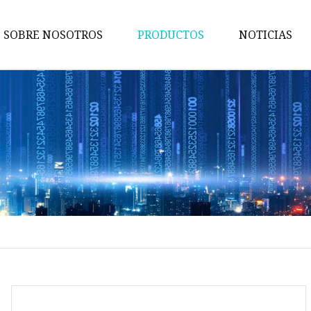
SOBRE NOSOTROS
PRODUCTOS
NOTICIAS
Maquina de pruebas
Máquina de embalaje
Maquina de cortar
Máquina bronceadora
Perforadora
Máquina transportadora
Máquina de implantación
Máquina troqueladora
Máquina de libros para niños