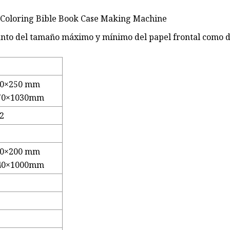
anto del tamaño máximo y mínimo del papel frontal como d
50×250 mm
70×1030mm
2
00×200 mm
40×1000mm