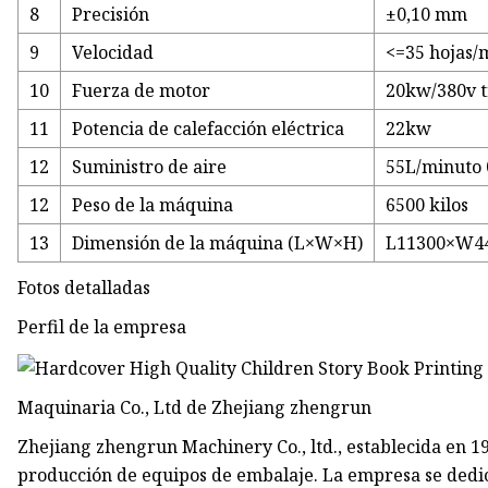
8
Precisión
±0,10 mm
9
Velocidad
<=35 hojas/
10
Fuerza de motor
20kw/380v t
11
Potencia de calefacción eléctrica
22kw
12
Suministro de aire
55L/minuto
12
Peso de la máquina
6500 kilos
13
Dimensión de la máquina (L×W×H)
L11300×W4
Fotos detalladas
Perfil de la empresa
Maquinaria Co., Ltd de Zhejiang zhengrun
Zhejiang zhengrun Machinery Co., ltd., establecida en 19
producción de equipos de embalaje. La empresa se dedica 