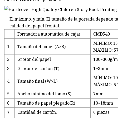
El máximo. y mín. El tamaño de la portada depende t
calidad del papel frontal.
Formadora automática de cajas
CMD540
MÍNIMO: 1
1
Tamaño del papel (A×B)
MÁXIMO: 5
2
Grosor del papel
100~300g/m
3
Grosor del cartón (T)
1~3mm
MÍNIMO: 1
4
Tamaño final (W×L)
MÁXIMO: 5
5
Ancho mínimo del lomo (S)
7mm
6
Tamaño de papel plegado(R)
10~18mm
7
Cantidad de cartón.
6 piezas