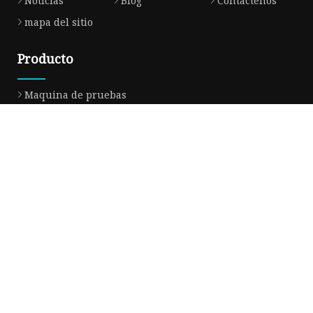
Noticias
Blog
Contáctenos
mapa del sitio
Producto
Maquina de pruebas
Máquina de embalaje
Maquina de cortar
Máquina bronceadora
Perforadora
Máquina transportadora
Máquina de implantación
Máquina troqueladora
Máquina de libros para niños
Máquina de producción de mascarillas