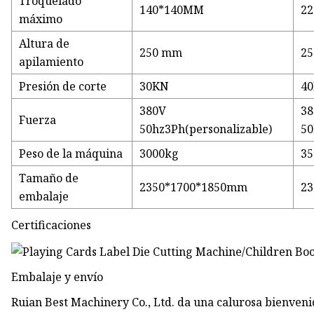
Troquelado
140*140MM
2
máximo
Altura de
250 mm
2
apilamiento
Presión de corte
30KN
4
380V
3
Fuerza
50hz3Ph(personalizable)
50
Peso de la máquina
3000kg
35
Tamaño de
2350*1700*1850mm
2
embalaje
Certificaciones
Embalaje y envío
Ruian Best Machinery Co., Ltd. da una calurosa bienvenid