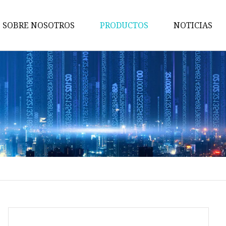
SOBRE NOSOTROS
PRODUCTOS
NOTICIAS
Maquina de pruebas
Máquina de embalaje
Maquina de cortar
Máquina bronceadora
Perforadora
Máquina transportadora
Máquina de implantación
Máquina troqueladora
Máquina de libros para niños