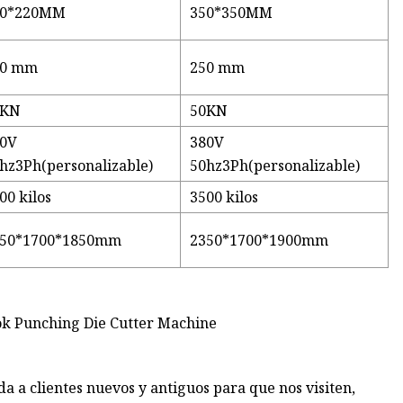
20*220MM
350*350MM
50 mm
250 mm
0KN
50KN
80V
380V
hz3Ph(personalizable)
50hz3Ph(personalizable)
00 kilos
3500 kilos
350*1700*1850mm
2350*1700*1900mm
a a clientes nuevos y antiguos para que nos visiten,