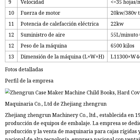
9
Velocidad
<=35 hojas/
10
Fuerza de motor
20kw/380v t
11
Potencia de calefacción eléctrica
22kw
12
Suministro de aire
55L/minuto
12
Peso de la máquina
6500 kilos
13
Dimensión de la máquina (L×W×H)
L11300×W4
Fotos detalladas
Perfil de la empresa
Maquinaria Co., Ltd de Zhejiang zhengrun
Zhejiang zhengrun Machinery Co., ltd., establecida en 19
producción de equipos de embalaje. La empresa se dedica 
producción y la venta de maquinaria para cajas rígidas 
nacional de alta tecnología, empresa nacional con ventaj