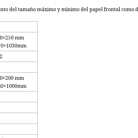
anto del tamaño máximo y mínimo del papel frontal como d
50×250 mm
70×1030mm
2
00×200 mm
40×1000mm