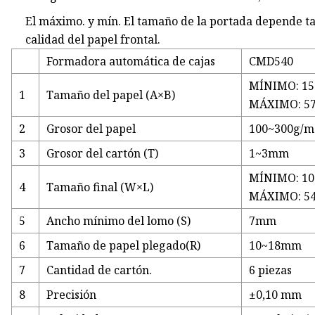
El máximo. y mín. El tamaño de la portada depende t
calidad del papel frontal.
Formadora automática de cajas
CMD540
MÍNIMO: 1
1
Tamaño del papel (A×B)
MÁXIMO: 5
2
Grosor del papel
100~300g/m
3
Grosor del cartón (T)
1~3mm
MÍNIMO: 1
4
Tamaño final (W×L)
MÁXIMO: 5
5
Ancho mínimo del lomo (S)
7mm
6
Tamaño de papel plegado(R)
10~18mm
7
Cantidad de cartón.
6 piezas
8
Precisión
±0,10 mm