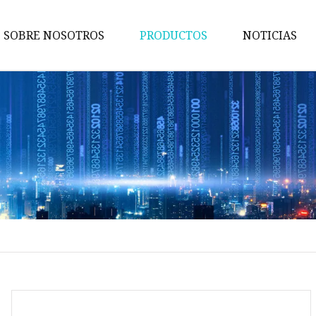
SOBRE NOSOTROS
PRODUCTOS
NOTICIAS
Maquina de pruebas
Máquina de embalaje
Maquina de cortar
Máquina bronceadora
Perforadora
Máquina transportadora
Máquina de implantación
Máquina troqueladora
Máquina de libros para niños