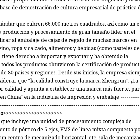
 base de demostración de cultura empresarial de práctica 
stándar que cubren 66.000 metros cuadrados, así como un 
de producción y procesamiento de gran tamaño líder en el
icar al embalaje de cajas de regalo de muchas marcas en
vino, ropa y calzado, alimentos y bebidas (como pasteles de
sa tiene derecho a importar y exportar y ha obtenido la
y todos los productos obtuvieron la certificación de product
de 80 países y regiones. Desde sus inicios, la empresa sie
siderar que "la calidad construye la marca Zhengrun". ¡La
or calidad y apunta a establecer una marca más fuerte, pa
 China" en la industria de impresión y embalaje!-----------
------------------------- -------------------------------------------------
do
>>>>>>>>>>>>>>>>>>>>>
, que incluye una unidad de procesamiento compleja de
ento de pórtico de 5 ejes, FMS de línea mixta compuesta p
un centro de mecanizado horizontal, etc. sala de mecaniza