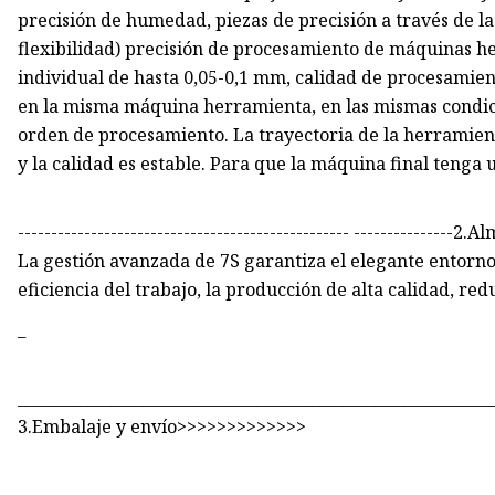
precisión de humedad, piezas de precisión a través de l
flexibilidad) precisión de procesamiento de máquinas h
individual de hasta 0,05-0,1 mm, calidad de procesamien
en la misma máquina herramienta, en las mismas condic
orden de procesamiento. La trayectoria de la herramienta
y la calidad es estable. Para que la máquina final tenga
-------------------------------------------------- ---------
La gestión avanzada de 7S garantiza el elegante entorno
eficiencia del trabajo, la producción de alta calidad, re
_
_____________________________________________________________
3.Embalaje y envío>>>>>>>>>>>>>
_____________________________________________________________