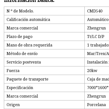
N º de Modelo.
CMD540
Calificación automática
Automático
Marca comercial
Zhengrun
Plazo de pago
Tt/LC D/P
Mano de obra requerida
1 trabajado
Método de envío
Mar/Tren/A
Servicio postventa
Instalación 
Fuerza
20kw
Paquete de transporte
Caja de ma
Especificación
7000*1600
Marca comercial
Zhengrun
Origen
Porcelana