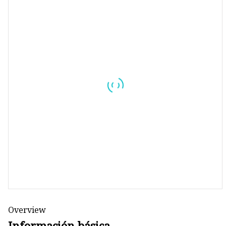
Máquina de producción de
mascarillas
Máquina troqueladora de libr
Máquina cortadora de materia
Overview
Información básica.