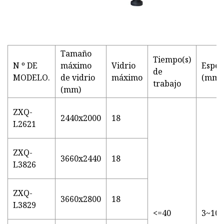
Tamaño
Tiempo(s)
N º DE
máximo
Vidrio
Espes
de
MODELO.
de vidrio
máximo
(mm)
trabajo
(mm)
ZXQ-
2440x2000
18
L2621
ZXQ-
3660x2440
18
L3826
ZXQ-
3660x2800
18
L3829
<=40
3~10