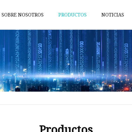
SOBRE NOSOTROS
PRODUCTOS
NOTICIAS
Maquina de pruebas
Máquina de embalaje
Maquina de cortar
Máquina bronceadora
Perforadora
Máquina transportadora
Máquina de implantación
Máquina troqueladora
Máquina de libros para niños
Productos