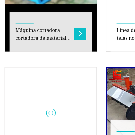
Máquina cortadora
Línea d
cortadora de material
telas no
de rollo de bobina de
mascari
acero
para tel
Línea de corte a medida Línea de
Máquina 
máquinas cortadoras de bobinas
tejidas 
de acero y metal ↓↓↓↓↓Haga clic
alta cal
aquí para ponerse en con
ofrecemo