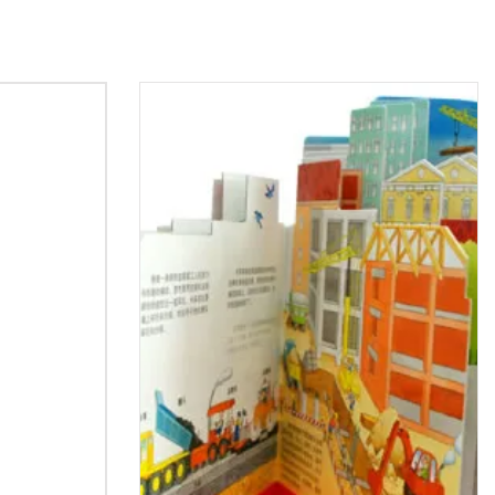
os
les