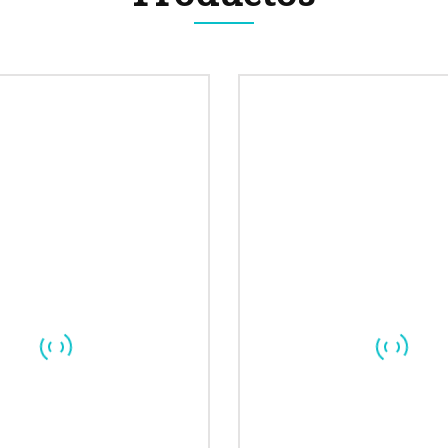
Máquina de producción de
mascarillas
Máquina troqueladora de libr
Máquina cortadora de materia