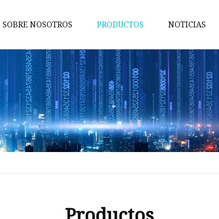
SOBRE NOSOTROS
PRODUCTOS
NOTICIAS
Maquina de pruebas
Máquina de embalaje
Maquina de cortar
Máquina bronceadora
Perforadora
Máquina transportadora
Máquina de implantación
Máquina troqueladora
Máquina de libros para niños
Productos