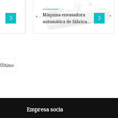
de n
Máquina envasadora
automática de fábrica
s
de China para pasta,
de
espagueti, láminas de
lasaña, fideos y pan
e
Descripción general Descripción
e snacks
del producto Máquina
automática de envasado de
alimentos: Actualmente, el
Último
envasado al v
Empresa socia