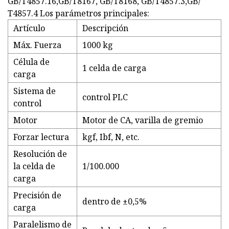
GB/T4857.16,GB/T8167, GB/T8168, GB/T4857.3,GB/
T4857.4 Los parámetros principales:
Artículo
Descripción
Máx. Fuerza
1000 kg
Célula de
1 celda de carga
carga
Sistema de
control PLC
control
Motor
Motor de CA, varilla de gremio
Forzar lectura
kgf, Ibf, N, etc.
Resolución de
la celda de
1/100.000
carga
Precisión de
dentro de ±0,5%
carga
Paralelismo de