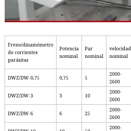
Freno/dinamómetro
Potencia
Par
velocida
de corrientes
nominal
nominal
nominal
parásitas
2000-
DWZ/DW-0,75
0,75
5
2600
2000-
DWZ/DW-3
3
10
2600
2000-
DWZ/DW-6
6
25
2600
2000-