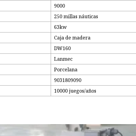
9000
250 millas náuticas
63kw
Caja de madera
DW160
Lanmec
Porcelana
9031809090
10000 juegos/años