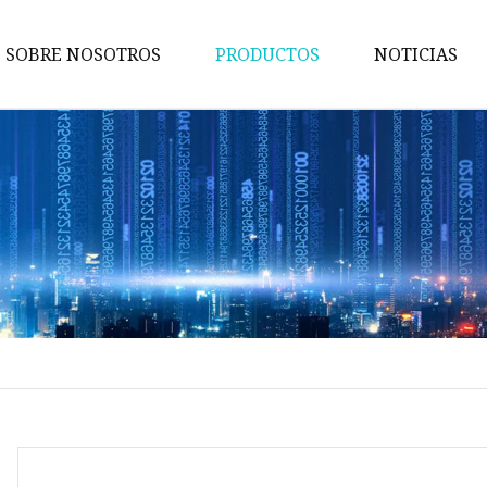
SOBRE NOSOTROS
PRODUCTOS
NOTICIAS
Maquina de pruebas
Máquina de embalaje
Maquina de cortar
Máquina bronceadora
Perforadora
Máquina transportadora
Máquina de implantación
Máquina troqueladora
Máquina de libros para niños