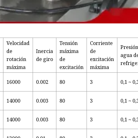
Velocidad
Tensión
Corriente
Presión
d
de
Inercia
máxima
de
agua d
rotación
de giro
de
excitación
refrige
máxima
excitación
máxima
16000
0.002
80
3
0,1 ~ 0,
14000
0.003
80
3
0,1 ~ 0,
14000
0.003
80
3
0,1 ~ 0,