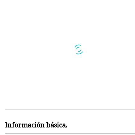
Máquina de producción de
mascarillas
Máquina troqueladora de libr
Máquina cortadora de materia
Información básica.