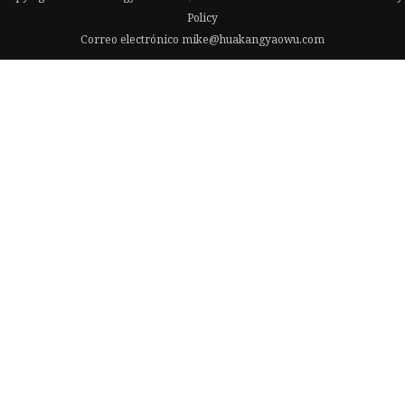
Policy
Correo electrónico
mike@huakangyaowu.com