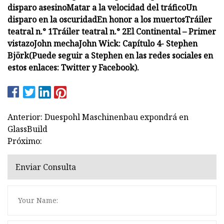
disparo asesino
Matar a la velocidad del tráfico
Un
disparo en la oscuridad
En honor a los muertos
Tráiler
teatral n.° 1
Tráiler teatral n.° 2
El Continental – Primer
vistazo
John mecha
John Wick: Capítulo 4
- Stephen
Björk
(Puede seguir a Stephen en las redes sociales en
estos enlaces: Twitter y Facebook).
Anterior: Duespohl Maschinenbau expondrá en
GlassBuild
Próximo:
Enviar Consulta