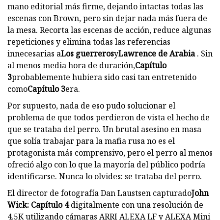
mano editorial más firme, dejando intactas todas las
escenas con Brown, pero sin dejar nada más fuera de
la mesa. Recorta las escenas de acción, reduce algunas
repeticiones y elimina todas las referencias
innecesarias a
Los guerreros
y
Lawrence de Arabia
. Sin
al menos media hora de duración,
Capítulo
3
probablemente hubiera sido casi tan entretenido
como
Capítulo 3
era.
Por supuesto, nada de eso pudo solucionar el
problema de que todos perdieron de vista el hecho de
que se trataba del perro. Un brutal asesino en masa
que solía trabajar para la mafia rusa no es el
protagonista más comprensivo, pero el perro al menos
ofreció algo con lo que la mayoría del público podría
identificarse. Nunca lo olvides: se trataba del perro.
El director de fotografía Dan Laustsen capturado
John
Wick: Capítulo 4
digitalmente con una resolución de
4.5K utilizando cámaras ARRI ALEXA LF ​​y ALEXA Mini