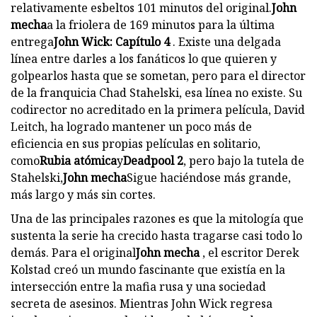
relativamente esbeltos 101 minutos del original.
John
mecha
a la friolera de 169 minutos para la última
entrega
John Wick: Capítulo 4
. Existe una delgada
línea entre darles a los fanáticos lo que quieren y
golpearlos hasta que se sometan, pero para el director
de la franquicia Chad Stahelski, esa línea no existe. Su
codirector no acreditado en la primera película, David
Leitch, ha logrado mantener un poco más de
eficiencia en sus propias películas en solitario,
como
Rubia atómica
y
Deadpool 2
, pero bajo la tutela de
Stahelski,
John mecha
Sigue haciéndose más grande,
más largo y más sin cortes.
Una de las principales razones es que la mitología que
sustenta la serie ha crecido hasta tragarse casi todo lo
demás. Para el original
John mecha
, el escritor Derek
Kolstad creó un mundo fascinante que existía en la
intersección entre la mafia rusa y una sociedad
secreta de asesinos. Mientras John Wick regresa