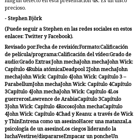
ningún defecto en esta presentación 4K. Es un disco
precioso.
- Stephen Björk
(Puede seguir a Stephen en las redes sociales en estos
enlaces: Twitter y Facebook).
Revisado por:
Fecha de revisión:
Formato:
Calificación
de película/programa:
Calificación del vídeo:
Grado de
audio:
Grado Extras:
John mecha
John mecha
John Wick:
Capítulo 4
Rubia atómica
Deadpool 2
John mecha
John
mecha
John Wick: Capítulo 4
John Wick: Capítulo 3 –
Parabellum
John mecha
John Wick: Capítulo 4
Capítulo
3
Capítulo 4
John mecha
John Wick: Capítulo 4
Los
guerreros
Lawrence de Arabia
Capítulo 3
Capítulo
3
John Wick: Capítulo 4
Rocoso
John mecha
Capítulo
4
John Wick: Capítulo 4
Chad y Keanu: a través de Wick
y Thin
Entrena como un asesino
Hacer una matanza
La
psicología de un asesino
Los ciegos liderando la
lucha
Vestirse/dispararse
Empacar un ponche
Un