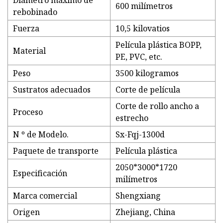
Diámetro máximo de
600 milímetros
rebobinado
Fuerza
10,5 kilovatios
Película plástica BOPP,
Material
PE, PVC, etc.
Peso
3500 kilogramos
Sustratos adecuados
Corte de película
Corte de rollo ancho a
Proceso
estrecho
N º de Modelo.
Sx-Fqj-1300d
Paquete de transporte
Película plástica
2050*3000*1720
Especificación
milímetros
Marca comercial
Shengxiang
Origen
Zhejiang, China