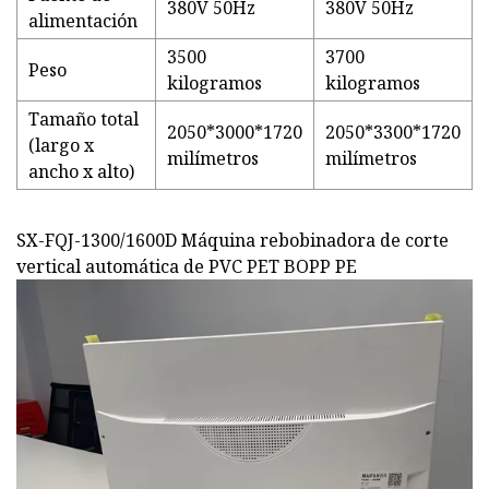
380V 50Hz
380V 50Hz
alimentación
3500
3700
Peso
kilogramos
kilogramos
Tamaño total
2050*3000*1720
2050*3300*1720
(largo x
milímetros
milímetros
ancho x alto)
SX-FQJ-1300/1600D Máquina rebobinadora de corte
vertical automática de PVC PET BOPP PE