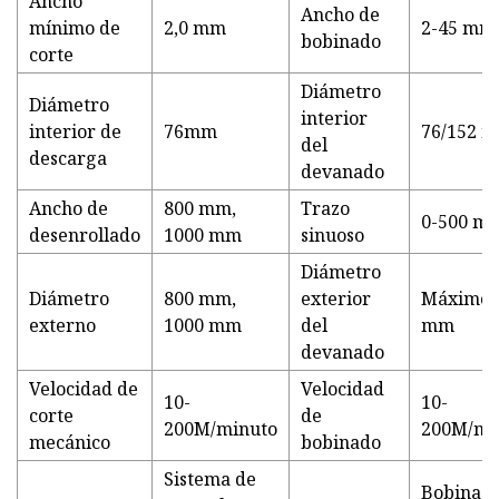
Ancho
Ancho de
mínimo de
2,0 mm
2-45 mm
bobinado
corte
Diámetro
Diámetro
interior
interior de
76mm
76/152 
del
descarga
devanado
Ancho de
800 mm,
Trazo
0-500 m
desenrollado
1000 mm
sinuoso
Diámetro
Diámetro
800 mm,
exterior
Máximo 
externo
1000 mm
del
mm
devanado
Velocidad de
Velocidad
10-
10-
corte
de
200M/minuto
200M/mi
mecánico
bobinado
Sistema de
Bobinado