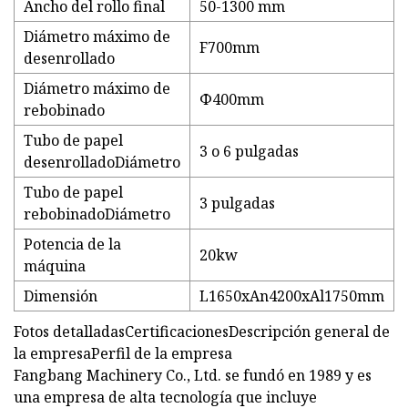
Ancho del rollo final
50-1300 mm
Diámetro máximo de
F700mm
desenrollado
Diámetro máximo de
Ф400mm
rebobinado
Tubo de papel
3 o 6 pulgadas
desenrolladoDiámetro
Tubo de papel
3 pulgadas
rebobinadoDiámetro
Potencia de la
20kw
máquina
Dimensión
L1650xAn4200xAl1750mm
Fotos detalladasCertificacionesDescripción general de
la empresaPerfil de la empresa
Fangbang Machinery Co., Ltd. se fundó en 1989 y es
una empresa de alta tecnología que incluye