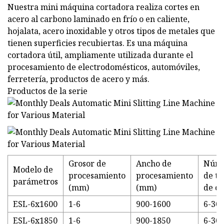
Nuestra mini máquina cortadora realiza cortes en
acero al carbono laminado en frío o en caliente,
hojalata, acero inoxidable y otros tipos de metales que
tienen superficies recubiertas. Es una máquina
cortadora útil, ampliamente utilizada durante el
procesamiento de electrodomésticos, automóviles,
ferretería, productos de acero y más.
Productos de la serie
Grosor de
Ancho de
Núm
Modelo de
procesamiento
procesamiento
de ti
parámetros
(mm)
(mm)
de co
ESL-6x1600
1-6
900-1600
6-30
ESL-6x1850
1-6
900-1850
6-30