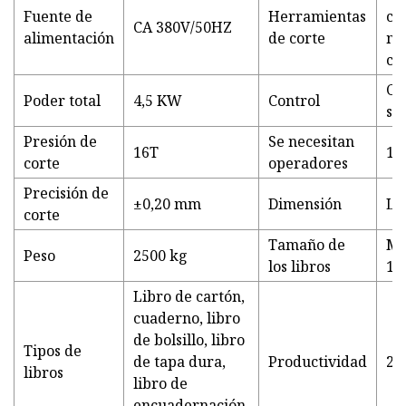
Fuente de
Herramientas
co
CA 380V/50HZ
alimentación
de corte
me
co
Co
Poder total
4,5 KW
Control
se
Presión de
Se necesitan
16T
1
corte
operadores
Precisión de
±0,20 mm
Dimensión
L3
corte
Tamaño de
Má
Peso
2500 kg
los libros
10
Libro de cartón,
cuaderno, libro
de bolsillo, libro
Tipos de
de tapa dura,
Productividad
23
libros
libro de
encuadernación,